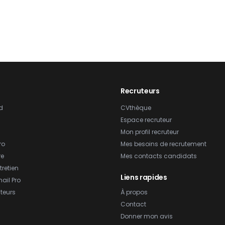
Recruteurs
d
CVthèque
Espace recruteur
Mon profil recruteur
ro
Mes besoins de recrutement
re
Mes contacts candidats
tretien
Liens rapides
ail Pro
teurs
À propos
Contact
Donner mon avis