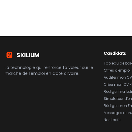
Candidats
SKILIUM
Tableau de bor
La technologie qui renforce ta valeur sur le
Offres d'emploi
marché de l'emploi en Côte d'Ivoire.
Auditer mon CV
Créer mon CV P
Rédiger ma lett
Simulateur d'en
Rédiger mon Em
Messages recru
Nos tarifs